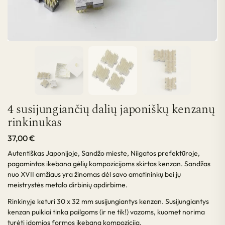
4 susijungiančių dalių japoniškų kenzanų
rinkinukas
37,00
€
Autentiškas Japonijoje, Sandžo mieste, Niigatos prefektūroje,
pagamintas ikebana gėlių kompozicijoms skirtas kenzan. Sandžas
nuo XVII amžiaus yra žinomas dėl savo amatininkų bei jų
meistrystės metalo dirbinių apdirbime.
Rinkinyje keturi 30 x 32 mm susijungiantys kenzan. Susijungiantys
kenzan puikiai tinka pailgoms (ir ne tik!) vazoms, kuomet norima
turėti įdomios formos ikebana kompoziciją.