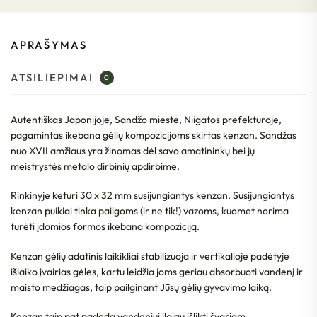
APRAŠYMAS
ATSILIEPIMAI
0
Autentiškas Japonijoje, Sandžo mieste, Niigatos prefektūroje,
pagamintas ikebana gėlių kompozicijoms skirtas kenzan. Sandžas
nuo XVII amžiaus yra žinomas dėl savo amatininkų bei jų
meistrystės metalo dirbinių apdirbime.
Rinkinyje keturi 30 x 32 mm susijungiantys kenzan. Susijungiantys
kenzan puikiai tinka pailgoms (ir ne tik!) vazoms, kuomet norima
turėti įdomios formos ikebana kompoziciją.
Kenzan gėlių adatinis laikikliai stabilizuoja ir vertikalioje padėtyje
išlaiko įvairias gėles, kartu leidžia joms geriau absorbuoti vandenį ir
maisto medžiagas, taip pailginant Jūsų gėlių gyvavimo laiką.
Kenzan taip pat padeda vandeniui ilgiau išlikti švariam.