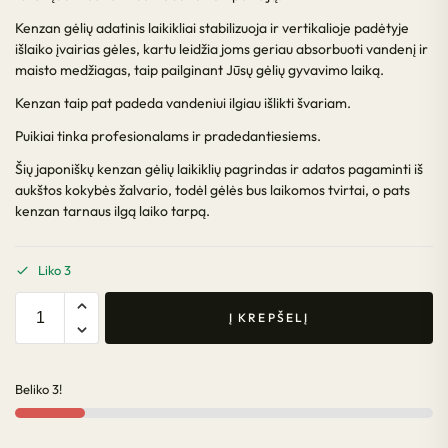
Kenzan gėlių adatinis laikikliai stabilizuoja ir vertikalioje padėtyje
išlaiko įvairias gėles, kartu leidžia joms geriau absorbuoti vandenį ir
maisto medžiagas, taip pailginant Jūsų gėlių gyvavimo laiką.
Kenzan taip pat padeda vandeniui ilgiau išlikti švariam.
Puikiai tinka profesionalams ir pradedantiesiems.
Šių japoniškų kenzan gėlių laikiklių pagrindas ir adatos pagaminti iš
aukštos kokybės žalvario, todėl gėlės bus laikomos tvirtai, o pats
kenzan tarnaus ilgą laiko tarpą.
Liko 3
Į KREPŠELĮ
Beliko 3!