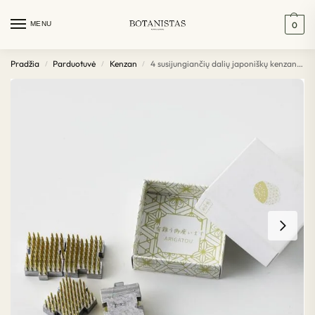
MENU
0
Pradžia
Parduotuvė
Kenzan
4 susijungiančių dalių japoniškų kenzanų rinkinukas
/
/
/